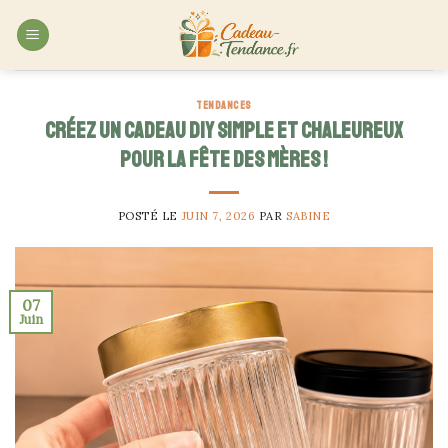
Skip
to
content
TENDANCES
Créez un cadeau DIY simple et chaleureux
pour la fête des mères !
POSTÉ LE
JUIN 7, 2026
PAR
SABINE
07
Juin