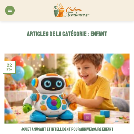
Skip
to
content
ENFANT
22
Fév
Jouet amusant et intelligent pour anniversaire enfant