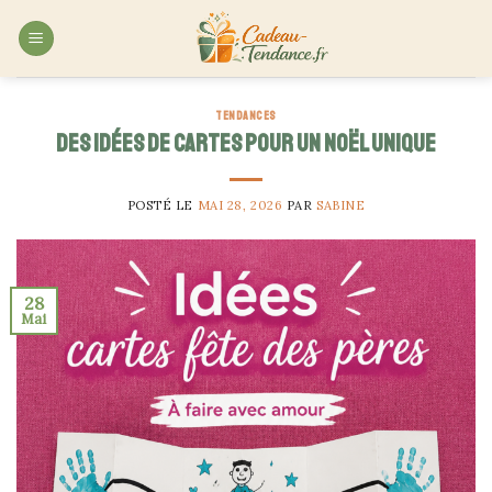
Skip
to
content
TENDANCES
Des idées de cartes pour un Noël unique
POSTÉ LE
MAI 28, 2026
PAR
SABINE
28
Mai