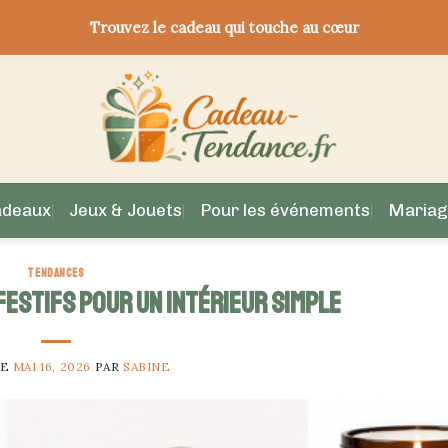
Trouvez le cadeau qui touche au cœur
adeaux
Jeux & Jouets
Pour les événements
Mariag
TENDANCES
festifs pour un intérieur simple
LE
MAI 16, 2026
PAR
SABINE