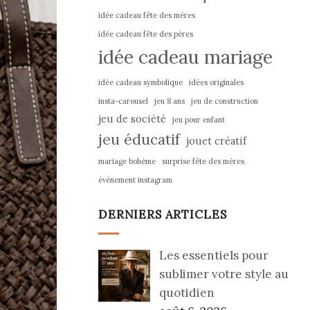
idée cadeau fête des mères
idée cadeau fête des pères
idée cadeau mariage
idée cadeau symbolique
idées originales
insta-carousel
jeu 8 ans
jeu de construction
jeu de société
jeu pour enfant
jeu éducatif
jouet créatif
mariage bohème
surprise fête des mères
événement instagram
DERNIERS ARTICLES
Les essentiels pour
sublimer votre style au
quotidien