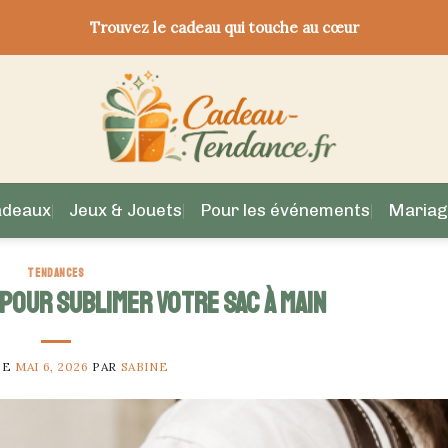
Trouvez le cadeau qui touche au cœur
adeaux
Jeux & Jouets
Pour les événements
Mariag
TENDANCES
 pour sublimer votre sac à main
LE
MAI 6, 2026
PAR
SABINE