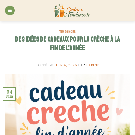
Skip
to
content
TENDANCES
Des idées de cadeaux pour la crèche à la
fin de l’année
POSTÉ LE
JUIN 4, 2026
PAR
SABINE
04
Juin