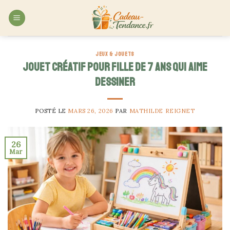
Skip
to
content
JEUX & JOUETS
Jouet créatif pour fille de 7 ans qui aime
dessiner
POSTÉ LE
MARS 26, 2026
PAR
MATHILDE REIGNET
26
Mar