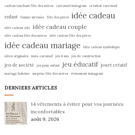
cadeau touchant fête des mères
carrousel instagram
création carrousel
idée cadeau
enfant
femme stressée
fête des pères
idée cadeau couple
idée cadeau ado
idée cadeau fête des mères
idée cadeau fête des pères
idée cadeau mariage
idée cadeau symbolique
idées originales
insta-carousel
jeu 8 ans
jeu de construction
jeu éducatif
jeu de société
jouet créatif
jeu pour enfant
mariage bohème
surprise fête des mères
événement instagram
DERNIERS ARTICLES
14 vêtements à éviter pour vos journées
inconfortables
août 9, 2026