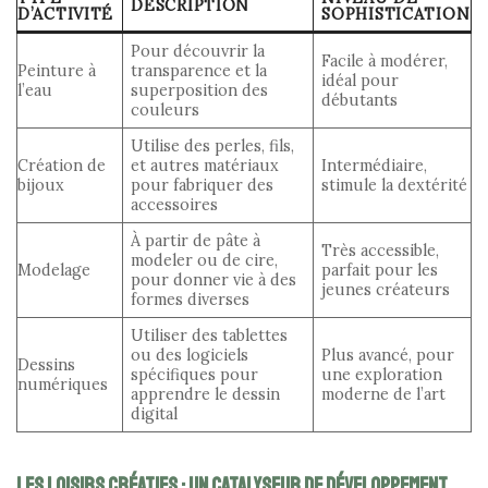
DESCRIPTION
D’ACTIVITÉ
SOPHISTICATION
Pour découvrir la
Facile à modérer,
Peinture à
transparence et la
idéal pour
l’eau
superposition des
débutants
couleurs
Utilise des perles, fils,
Création de
et autres matériaux
Intermédiaire,
bijoux
pour fabriquer des
stimule la dextérité
accessoires
À partir de pâte à
Très accessible,
modeler ou de cire,
Modelage
parfait pour les
pour donner vie à des
jeunes créateurs
formes diverses
Utiliser des tablettes
ou des logiciels
Plus avancé, pour
Dessins
spécifiques pour
une exploration
numériques
apprendre le dessin
moderne de l’art
digital
Les loisirs créatifs : un catalyseur de développement