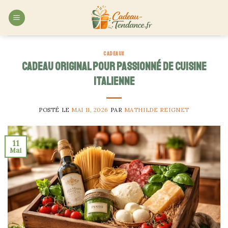
Skip
to
content
CADEAUX
Cadeau original pour passionné de cuisine
italienne
POSTÉ LE
MAI 11, 2026
PAR
MATHILDE REIGNET
11
Mai