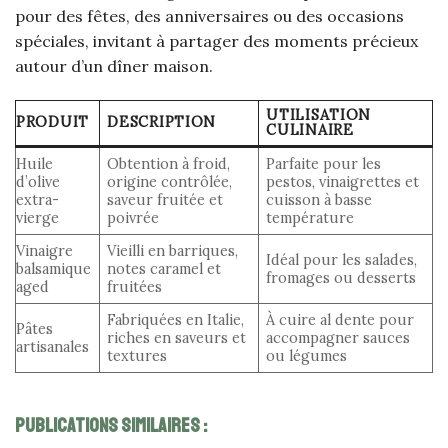
pour des fêtes, des anniversaires ou des occasions
spéciales, invitant à partager des moments précieux
autour d’un dîner maison.
UTILISATION
PRODUIT
DESCRIPTION
CULINAIRE
Huile
Obtention à froid,
Parfaite pour les
d’olive
origine contrôlée,
pestos, vinaigrettes et
extra-
saveur fruitée et
cuisson à basse
vierge
poivrée
température
Vinaigre
Vieilli en barriques,
Idéal pour les salades,
balsamique
notes caramel et
fromages ou desserts
aged
fruitées
Fabriquées en Italie,
À cuire al dente pour
Pâtes
riches en saveurs et
accompagner sauces
artisanales
textures
ou légumes
Publications Similaires :