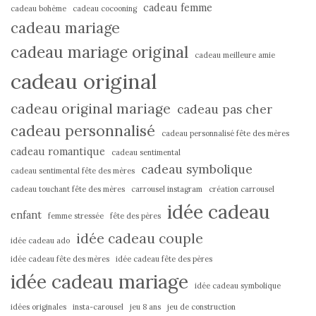
cadeau femme
cadeau bohème
cadeau cocooning
cadeau mariage
cadeau mariage original
cadeau meilleure amie
cadeau original
cadeau original mariage
cadeau pas cher
cadeau personnalisé
cadeau personnalisé fête des mères
cadeau romantique
cadeau sentimental
cadeau symbolique
cadeau sentimental fête des mères
cadeau touchant fête des mères
carrousel instagram
création carrousel
idée cadeau
enfant
femme stressée
fête des pères
idée cadeau couple
idée cadeau ado
idée cadeau fête des mères
idée cadeau fête des pères
idée cadeau mariage
idée cadeau symbolique
idées originales
insta-carousel
jeu 8 ans
jeu de construction