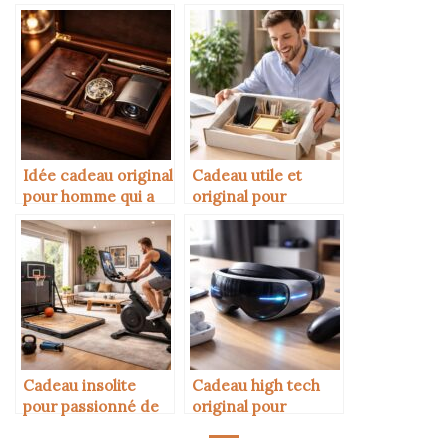
Idée cadeau original
Cadeau utile et
pour homme qui a
original pour
déjà tout
collègue de travail
Cadeau insolite
Cadeau high tech
pour passionné de
original pour
sport à domicile
adolescent