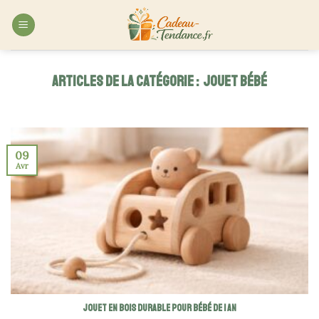
Skip
to
content
JOUET BÉBÉ
09
Avr
Jouet en bois durable pour bébé de 1 an