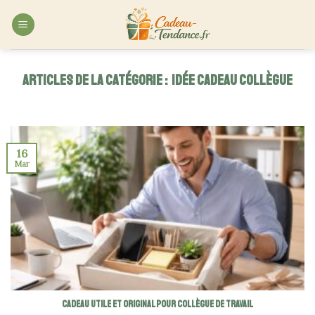
Skip
to
content
IDÉE CADEAU COLLÈGUE
16
Mar
Cadeau utile et original pour collègue de travail