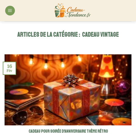
Skip
to
content
CADEAU VINTAGE
16
Fév
Cadeau pour soirée d’anniversaire thème rétro